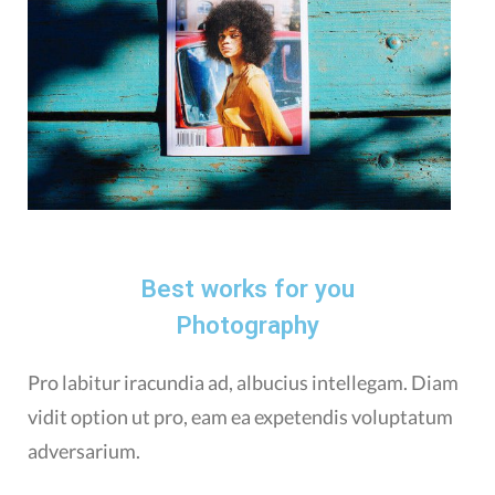
Best works for you
Photography
Pro labitur iracundia ad, albucius intellegam. Diam
vidit option ut pro, eam ea expetendis voluptatum
adversarium.