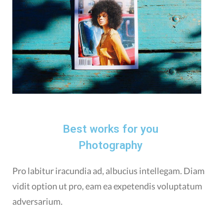
Best works for you
Photography
Pro labitur iracundia ad, albucius intellegam. Diam
vidit option ut pro, eam ea expetendis voluptatum
adversarium.