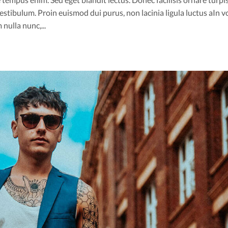
stibulum. Proin euismod dui purus, non lacinia ligula luctus aIn v
nulla nunc,...