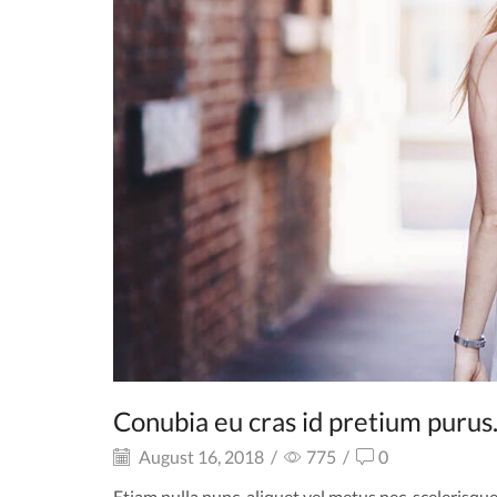
Conubia eu cras id pretium purus
August 16, 2018
/
775
/
0
Etiam nulla nunc, aliquet vel metus nec, scelerisque