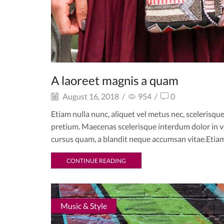
A laoreet magnis a quam
August 16, 2018
/
954
/
0
Etiam nulla nunc, aliquet vel metus nec, scelerisque
pretium. Maecenas scelerisque interdum dolor in ve
cursus quam, a blandit neque accumsan vitae.Etiam 
CONTINUE READING
Music & Style