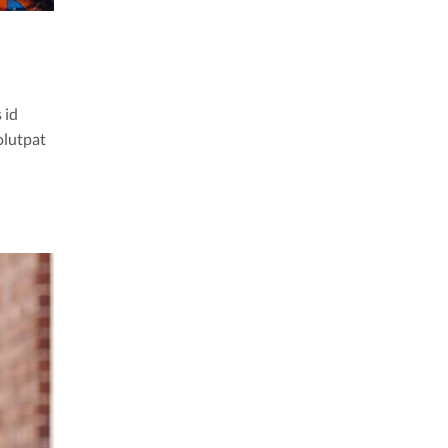
 id
olutpat