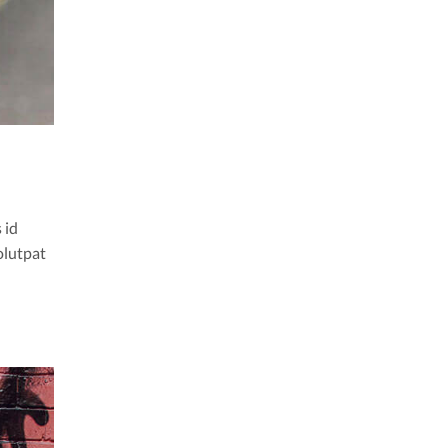
 id
olutpat