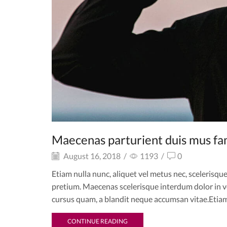
Maecenas parturient duis mus f
August 16, 2018
/
1193
/
0
Etiam nulla nunc, aliquet vel metus nec, scelerisque
pretium. Maecenas scelerisque interdum dolor in ve
cursus quam, a blandit neque accumsan vitae.Etiam 
CONTINUE READING